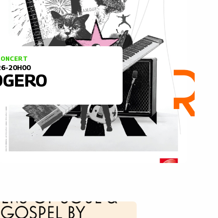
 CONCERT
26-20H00
OGERO