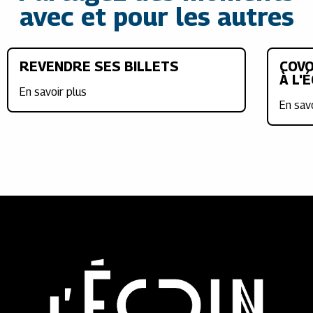
avec et pour les autres
REVENDRE SES BILLETS
COVO
À L'
En savoir plus
En sav