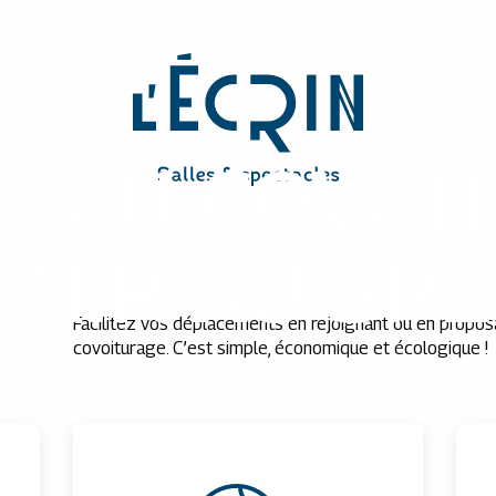
Z AU COVOI
NIR AU SPE
Facilitez vos déplacements en rejoignant ou en proposa
covoiturage. C’est simple, économique et écologique !