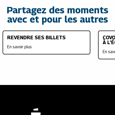
Partagez des moments
avec et pour les autres
REVENDRE SES BILLETS
COVO
À L'
En savoir plus
En sav