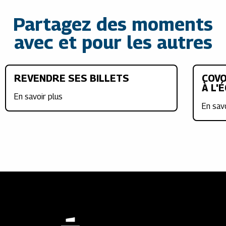
Partagez des moments
avec et pour les autres
REVENDRE SES BILLETS
COVO
À L'
En savoir plus
En sav