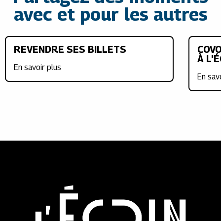
avec et pour les autres
REVENDRE SES BILLETS
COVO
À L'
En savoir plus
En sav