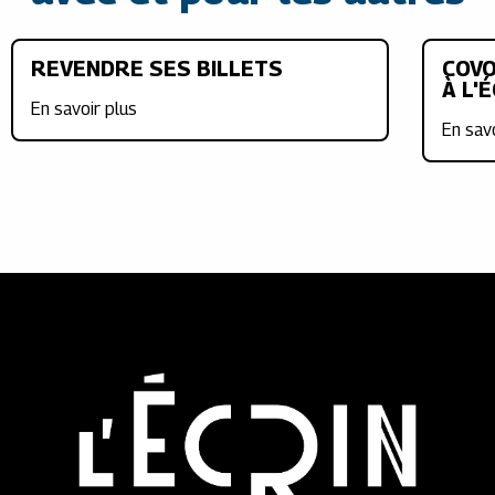
REVENDRE SES BILLETS
COVO
À L'
En savoir plus
En sav