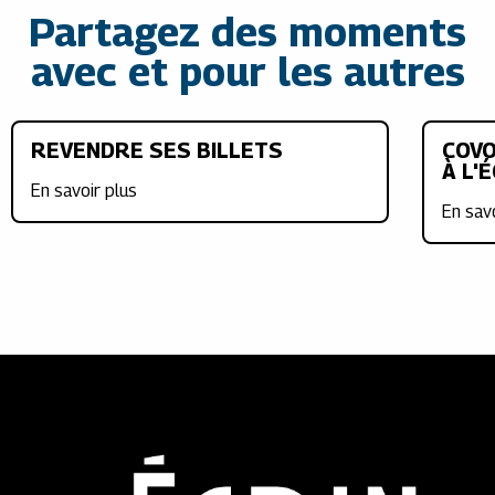
Partagez des moments
avec et pour les autres
REVENDRE SES BILLETS
COVO
À L'
En savoir plus
En sav