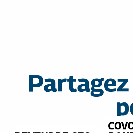
Partagez
p
COV