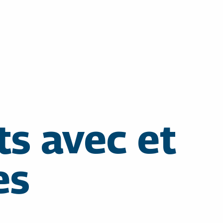
s avec et
es