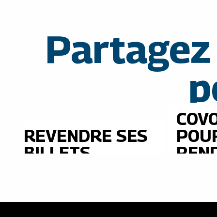
Partagez
p
COV
REVENDRE SES
POU
BILLETS
REN
L'ÉC
En savoir plus
En savoir pl