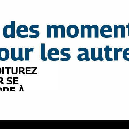
 des moment
our les autr
OITUREZ
R SE
DRE À
RIN
us